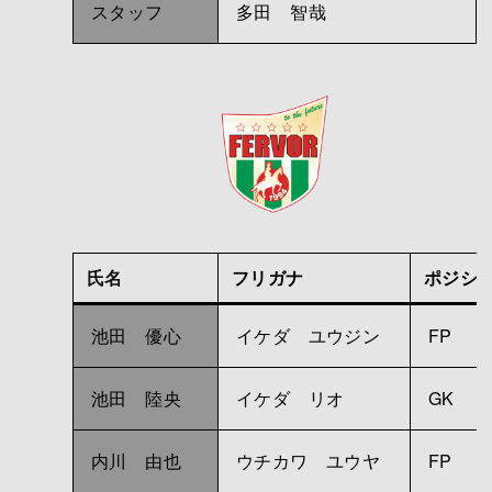
スタッフ
多田 智哉
氏名
フリガナ
ポジシ
池田 優心
イケダ ユウジン
FP
池田 陸央
イケダ リオ
GK
内川 由也
ウチカワ ユウヤ
FP