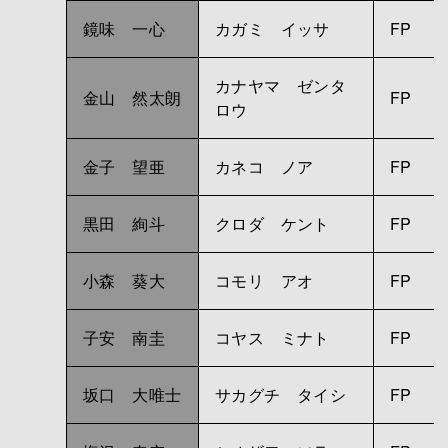
鏡味 一心
カガミ イッサ
FP
カナヤマ ゼンタ
金山 然太朗
FP
ロウ
金子 望亜
カネコ ノア
FP
黒田 絢斗
クロダ ケント
FP
小森 葵大
コモリ アオ
FP
子安 南圭
コヤス ミナト
FP
坂口 大唯士
サカグチ タイシ
FP