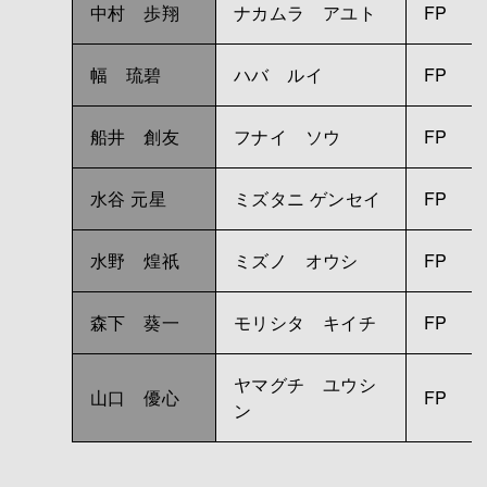
中村 歩翔
ナカムラ アユト
FP
幅 琉碧
ハバ ルイ
FP
船井 創友
フナイ ソウ
FP
水谷 元星
ミズタニ ゲンセイ
FP
水野 煌祇
ミズノ オウシ
FP
森下 葵一
モリシタ キイチ
FP
ヤマグチ ユウシ
山口 優心
FP
ン