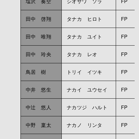
塩沢 奏空
シオザワ ソラ
FP
田中 啓翔
タナカ ヒロト
FP
田中 唯翔
タナカ ユイト
FP
田中 玲央
タナカ レオ
FP
鳥居 樹
トリイ イツキ
FP
中井 悠生
ナカイ ユウセイ
FP
中辻 悠人
ナカツジ ハルト
FP
中野 稟太
ナカノ リンタ
FP