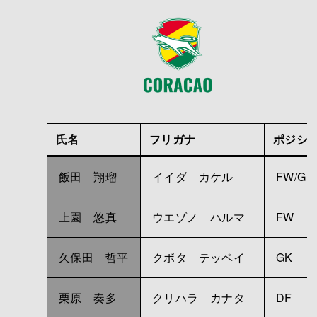
氏名
フリガナ
ポジシ
飯田 翔瑠
イイダ カケル
FW/GK
上園 悠真
ウエゾノ ハルマ
FW
久保田 哲平
クボタ テッペイ
GK
栗原 奏多
クリハラ カナタ
DF