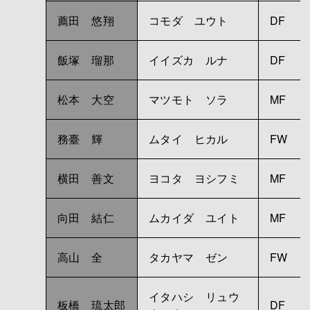
薦田 悠翔
コモダ ユウト
DF
飯塚 瑠那
イイズカ ルナ
DF
松本 大空
マツモト ソラ
MF
務臺 輝
ムタイ ヒカル
FW
横田 善文
ヨコタ ヨシフミ
MF
向田 結仁
ムカイダ ユイト
MF
高山 全
タカヤマ ゼン
FW
イタハシ リュウ
板橋 琉太郎
DF