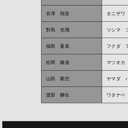
谷澤 翔音
タニザワ
對馬 光飛
ツシマ 
福田 蒼真
フクダ 
松岡 隆道
マツオカ
山田 覇空
ヤマダ 
渡部 獅生
ワタナベ