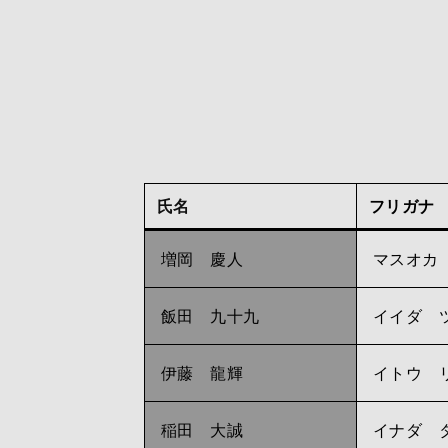
氏名
フリガナ
増岡 慶人
マスオカ
飯田 九十九
イイダ 
伊藤 龍輝
イトウ 
稲田 大誠
イナダ 