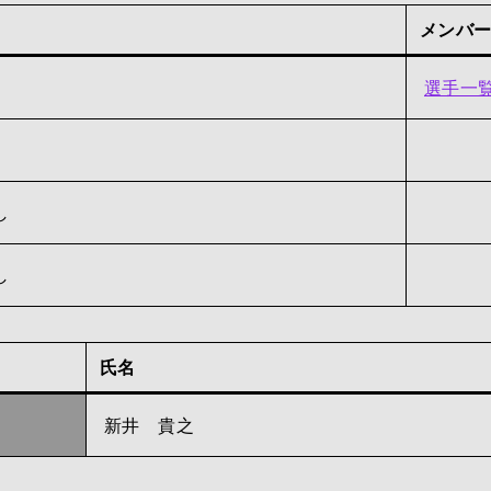
メンバ
選手一
し
し
氏名
新井 貴之