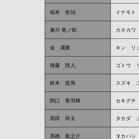
稲本 色珀
イナモト
兼川 竜ノ助
カネカワ
金 晟隆
キン リ
後藤 陸人
ゴトウ 
鈴木 悠馬
スズキ 
関口 竜羽輝
セキグチ
髙田 祥太
タカダ 
髙橋 龍之介
タカハシ