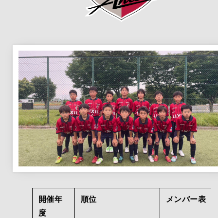
開催年
順位
メンバー表
度