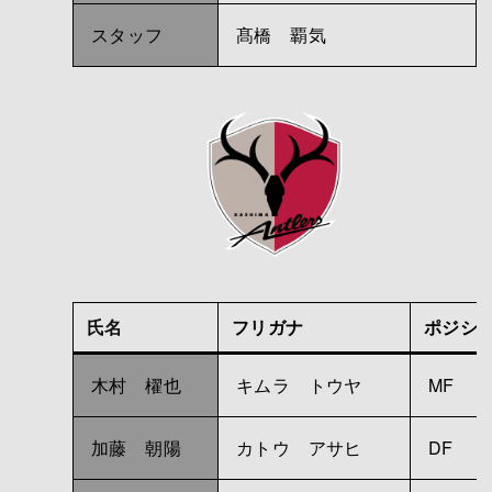
スタッフ
髙橋 覇気
氏名
フリガナ
ポジシ
木村 櫂也
キムラ トウヤ
MF
加藤 朝陽
カトウ アサヒ
DF