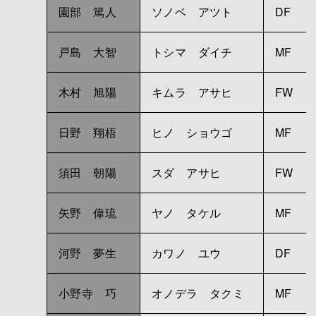
園部 篤人
ソノベ アツト
DF
戸島 大智
トシマ ダイチ
MF
木村 旭陽
キムラ アサヒ
FW
日野 翔梧
ヒノ ショウゴ
MF
須田 朝陽
スダ アサヒ
FW
矢野 偉琉
ヤノ タケル
MF
河野 夢生
カワノ ユウ
DF
小野寺 巧
オノデラ タクミ
MF